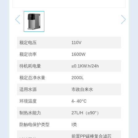
额定电压
110V
额定功率
1600W
待机耗电量
≤0.1KW.h/24h
额定总净水量
2000L
适用水源
市政自来水
环境温度
4- 40°C
制热水能力
27L/H（≥90°）
防触电保护类型
Ⅰ类
前置PP碳棒复合滤芯