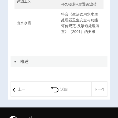
过滤工艺
+RO滤芯+后置碳滤芯
符合《生活饮用水水质
处理器卫生安全与功能
出水水质
评价规范-反渗透处理装
置》（2001）的要求
概述
上一
返回
下一个
个